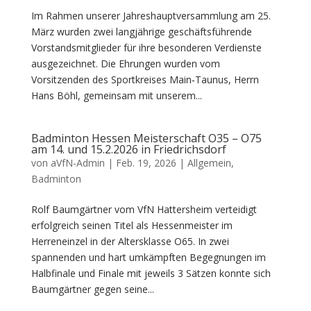
Im Rahmen unserer Jahreshauptversammlung am 25.
März wurden zwei langjährige geschäftsführende
Vorstandsmitglieder für ihre besonderen Verdienste
ausgezeichnet. Die Ehrungen wurden vom
Vorsitzenden des Sportkreises Main‑Taunus, Herrn
Hans Böhl, gemeinsam mit unserem...
Badminton Hessen Meisterschaft O35 – O75
am 14. und 15.2.2026 in Friedrichsdorf
von
aVfN-Admin
|
Feb. 19, 2026
|
Allgemein
,
Badminton
Rolf Baumgärtner vom VfN Hattersheim verteidigt
erfolgreich seinen Titel als Hessenmeister im
Herreneinzel in der Altersklasse O65. In zwei
spannenden und hart umkämpften Begegnungen im
Halbfinale und Finale mit jeweils 3 Sätzen konnte sich
Baumgärtner gegen seine...